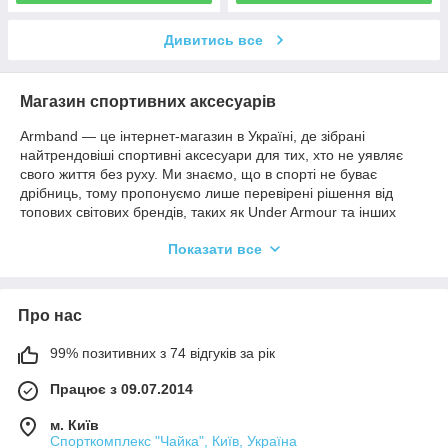
Дивитись все
Магазин спортивних аксесуарів
Armband — це інтернет-магазин в Україні, де зібрані
найтрендовіші спортивні аксесуари для тих, хто не уявляє
свого життя без руху. Ми знаємо, що в спорті не буває
дрібниць, тому пропонуємо лише перевірені рішення від
топових світових брендів, таких як Under Armour та інших
лідерів індустрії.
Показати все
Чому обирають Armband?
Трендовий асортимент
: Від стильних пов'язок на голову та
напульсників до професійного екіпірування — ми стежимо за
Про нас
новинками, щоб ви виглядали бездоганно на кожному
тренуванні.
99% позитивних з 74 відгуків за рік
Якість без компромісів
: Наші товари забезпечують
максимальний комфорт, надійну фіксацію та відведення
Працює з 09.07.2014
вологи, що дозволяє вам повністю зосередитись на
м. Київ
результаті.
Спорткомплекс "Чайка", Київ, Україна