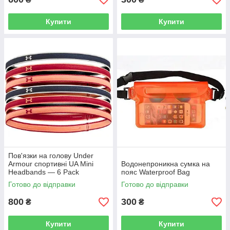
Купити
Купити
Пов'язки на голову Under
Armour спортивні UA Mini
Водонепроникна сумка на
Headbands — 6 Pack
пояс Waterproof Bag
Downpour Gray/Chakra
Готово до відправки
Готово до відправки
800
300
₴
₴
Купити
Купити