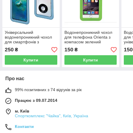
Універсальний
Водонепроникний чохол
Водо
водонепроникний чохол
для телефона Orienta з
для 
для смартфонів з
компасом зелений
унів
діагоналлю до 7,2»
250
150
150
₴
₴
Waterproof Bag
Купити
Купити
Про нас
99% позитивних з 74 відгуків за рік
Працює з 09.07.2014
м. Київ
Спорткомплекс "Чайка", Київ, Україна
Контакти