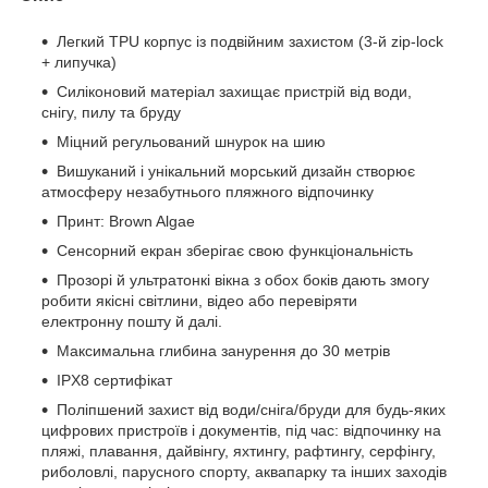
Легкий TPU корпус із подвійним захистом (3-й zip-lock
+ липучка)
Силіконовий матеріал захищає пристрій від води,
снігу, пилу та бруду
Міцний регульований шнурок на шию
Вишуканий і унікальний морський дизайн створює
атмосферу незабутнього пляжного відпочинку
Принт: Brown Algae
Сенсорний екран зберігає свою функціональність
Прозорі й ультратонкі вікна з обох боків дають змогу
робити якісні світлини, відео або перевіряти
електронну пошту й далі.
Максимальна глибина занурення до 30 метрів
IPX8 сертифікат
Поліпшений захист від води/сніга/бруди для будь-яких
цифрових пристроїв і документів, під час: відпочинку на
пляжі, плавання, дайвінгу, яхтингу, рафтингу, серфінгу,
риболовлі, парусного спорту, аквапарку та інших заходів