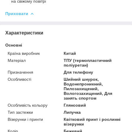
на свіжому повітрі
Приховати
Характеристики
Основні
Країна виробник
Китай
Матеріал
ТПУ (термопластичний
поліуретан)
Призначення
Для телефону
Особливості
Шийний шнурок,
Водонепроникний,
Пилозахищений,
Вологозахищений, Для
занять спортом
Особливість кольору
Глянсовий
Тип застежки
Липучка
Візерунки і принти
Квітковий принт і рослинні
візерунки
Колір
Бежевий