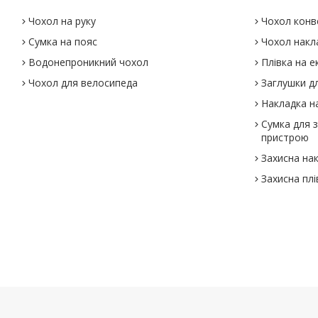
Чохол на руку
Чохол конв
Сумка на пояс
Чохол накл
Водонепроникний чохол
Плівка на е
Чохол для велосипеда
Заглушки дл
Накладка на
Сумка для 
пристрою
Захисна на
Захисна плі