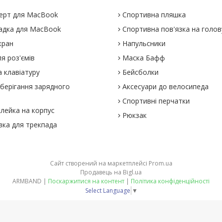
ерт для MacBook
Спортивна пляшка
адка для MacBook
Спортивна пов'язка на голов
кран
Напульсники
я роз'ємів
Маска Бафф
 клавіатуру
Бейсболки
зберігання зарядного
Аксесуари до велосипеда
Спортивні перчатки
клейка на корпус
Рюкзак
вка для трекпада
Сайт створений на маркетплейсі
Prom.ua
Продавець на Bigl.ua
ARMBAND |
Поскаржитися на контент
|
Політика конфіденційності
Select Language
▼