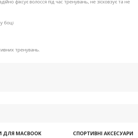
адійно фіксує волосся під час тренувань, не зісковзує та не
у боці
ктивних тренувань.
И ДЛЯ MACBOOK
СПОРТИВНІ АКСЕСУАРИ