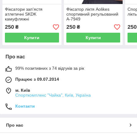
Фіксатори зап'ястя
Фіксатор ліктя Aolikes
Спор
атлетичні SKDK
спортивний регульований
лікт
камуфляжні
А-7949
250
250
250
₴
₴
Купити
Купити
Про нас
99% позитивних з 74 відгуків за рік
Працює з 09.07.2014
м. Київ
Спорткомплекс "Чайка", Київ, Україна
Контакти
Про нас