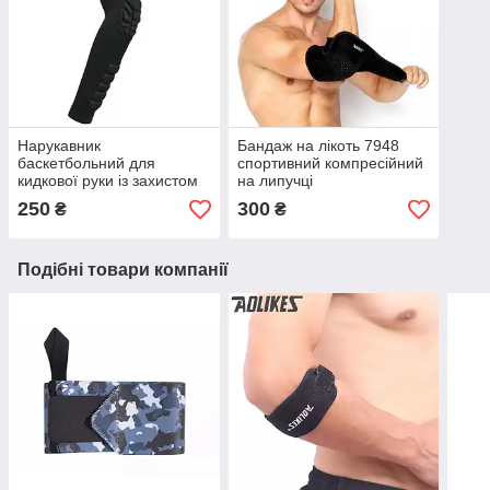
Нарукавник
Бандаж на лікоть 7948
баскетбольний для
спортивний компресійний
кидкової руки із захистом
на липучці
Kyncilor HB011
250
300
₴
₴
Подібні товари компанії