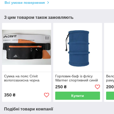
Всі умови повернення
З цим товаром також замовляють
Сумка на пояс Crivit
Горловик-баф із флісу
Вело
вологозахисна чорна
Warmer спортивний синій
раму
250
200
₴
350
₴
Купити
Подібні товари компанії