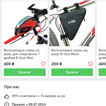
Велосипедна сумка на
Велосипедна сумка під
Вело
раму для смартфона 7
раму B-Soul Black
раму
дюймів B-Soul Red
дюйм
400
200
400
₴
₴
Купити
Купити
Про нас
99% позитивних з 74 відгуків за рік
Працює з 09.07.2014