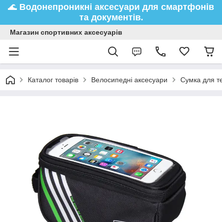
🌊
Водонепроникні аксесуари
для смартфонів
та документів.
Магазин спортивних аксесуарів
Каталог товарів
Велосипедні аксесуари
Сумка для т