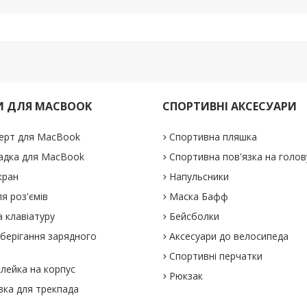
И ДЛЯ MACBOOK
СПОРТИВНІ АКСЕСУАРИ
ерт для MacBook
Спортивна пляшка
адка для MacBook
Спортивна пов'язка на голов
кран
Напульсники
я роз'ємів
Маска Бафф
 клавіатуру
Бейсболки
зберігання зарядного
Аксесуари до велосипеда
Спортивні перчатки
клейка на корпус
Рюкзак
вка для трекпада