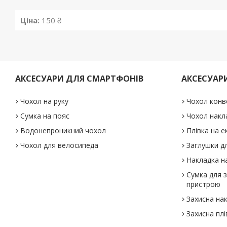
Ціна:
150 ₴
АКСЕСУАРИ ДЛЯ СМАРТФОНІВ
АКСЕСУАР
Чохол на руку
Чохол конв
Сумка на пояс
Чохол накл
Водонепроникний чохол
Плівка на е
Чохол для велосипеда
Заглушки дл
Накладка на
Сумка для 
пристрою
Захисна на
Захисна плі