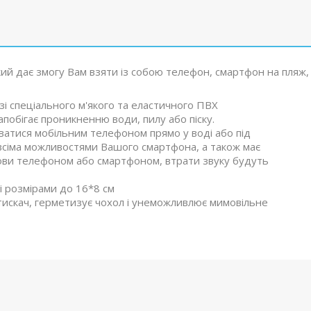
ий дає змогу Вам взяти із собою телефон, смартфон на пляж,
і спеціального м'якого та еластичного ПВХ
апобігає проникненню води, пилу або піску.
уватися мобільним телефоном прямо у воді або під
всіма можливостями Вашого смартфона, а також має
змови телефоном або смартфоном, втрати звуку будуть
 і розмірами до 16*8 см
атискач, герметизує чохол і унеможливлює мимовільне