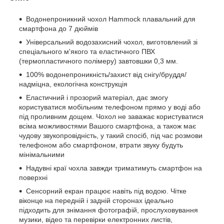
Водонепроникний чохол Hammock плавальний для
смартфона до 7 дюймів
Універсальний водозахисний чохол, виготовлений зі
спеціального м'якого та еластичного ПВХ
(термопластичного полімеру) завтовшки 0,3 мм.
100% водонепроникність/захист від снігу/бруддя/
надміцна, екологічна конструкція
Еластичний і прозорий матеріал, дає змогу
користуватися мобільним телефоном прямо у воді або
під проливним дощем. Чохол не заважає користуватися
всіма можливостями Вашого смартфона, а також має
чудову звукопровідність, у такий спосіб, під час розмови
телефоном або смартфоном, втрати звуку будуть
мінімальними
Надувні краї чохла завжди триматимуть смартфон на
поверхні
Сенсорний екран працює навіть під водою. Чітке
віконце на передній і задній сторонах ідеально
підходить для знімання фотографій, прослуховування
музики, відео та перевірки електронних листів,