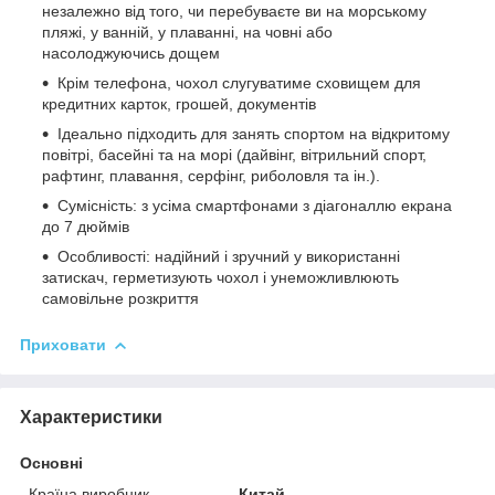
незалежно від того, чи перебуваєте ви на морському
пляжі, у ванній, у плаванні, на човні або
насолоджуючись дощем
Крім телефона, чохол слугуватиме сховищем для
кредитних карток, грошей, документів
Ідеально підходить для занять спортом на відкритому
повітрі, басейні та на морі (дайвінг, вітрильний спорт,
рафтинг, плавання, серфінг, риболовля та ін.).
Сумісність: з усіма смартфонами з діагоналлю екрана
до 7 дюймів
Особливості: надійний і зручний у використанні
затискач, герметизують чохол і унеможливлюють
самовільне розкриття
Приховати
Характеристики
Основні
Країна виробник
Китай