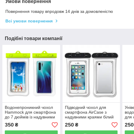
Умови повернення
Повернення товару впродовж 14 днів за домовленістю
Всі умови повернення
Подібні товари компанії
Водонепроникний чохол
Підводний чохол для
Унів
Hammock для смартфона
смартфона AirCase з
водо
до 7 дюймів із надувними
надувними краями білий
для 
краями зелений
діаг
350
250
250
₴
₴
Wate