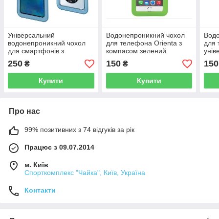
Універсальний
Водонепроникний чохол
Водо
водонепроникний чохол
для телефона Orienta з
для 
для смартфонів з
компасом зелений
унів
діагоналлю до 7,2»
250
150
150
₴
₴
Waterproof Bag
Купити
Купити
Про нас
99% позитивних з 74 відгуків за рік
Працює з 09.07.2014
м. Київ
Спорткомплекс "Чайка", Київ, Україна
Контакти