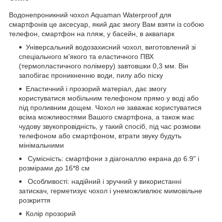
Водонепроникний чохол Aquaman Waterproof для
смартфонів це аксесуар, який дає змогу Вам взяти із собою
телефон, смартфон на пляж, у басейн, в аквапарк
Універсальний водозахисний чохол, виготовлений зі
спеціального м'якого та еластичного ПВХ
(термопластичного полімеру) завтовшки 0,3 мм. Він
запобігає проникненню води, пилу або піску
Еластичний і прозорий матеріал, дає змогу
користуватися мобільним телефоном прямо у воді або
під проливним дощем. Чохол не заважає користуватися
всіма можливостями Вашого смартфона, а також має
чудову звукопровідність, у такий спосіб, під час розмови
телефоном або смартфоном, втрати звуку будуть
мінімальними
Сумісність: смартфони з діагоналлю екрана до 6.9" і
розмірами до 16*8 см
Особливості: надійний і зручний у використанні
затискач, герметизує чохол і унеможливлює мимовільне
розкриття
Колір прозорий