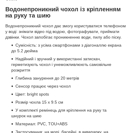
Водонепроникний чохол із кріпленням
на руку та шию
Водонепроникний чохол дає змогу користуватися телефоном
у воді: знімати відео під водою, фотографувати, приймати
дзвінки. Чохол запобігає проникненню води, пилу або піску.
Сумісність: з усіма смартфонами з діагоналлю екрана
до 5.2 дюйма
Надійний і зручний у використанні затискач,
герметизують чохол і унеможливлюють самовільне
розкриття
Глибина занурення до 20 метрів
Сенсор працює через чохол
Цвет: bright spots
Розмір чохла 15 х 9.5 см
У комплекті ремінець для кріплення на руку та
шнурок на шию
Материал: PVC, TOU+ABS
Застосування: на морі, басейні, в аквапарку, на