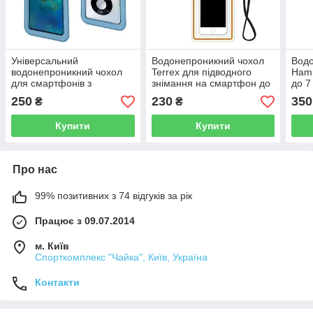
Універсальний
Водонепроникний чохол
Водо
водонепроникний чохол
Terrex для підводного
Ham
для смартфонів з
знімання на смартфон до
до 7
діагоналлю до 7,2»
6.5" флуоресцентний
края
250
230
350
₴
₴
Waterproof Bag
Купити
Купити
Про нас
99% позитивних з 74 відгуків за рік
Працює з 09.07.2014
м. Київ
Спорткомплекс "Чайка", Київ, Україна
Контакти