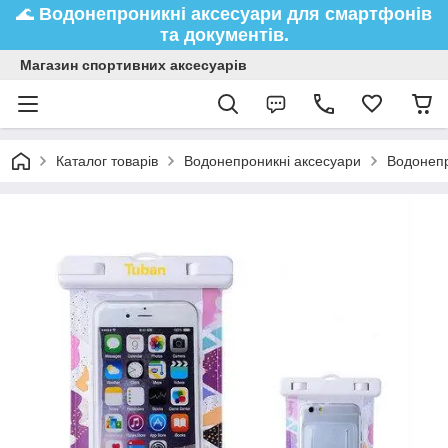
🌊
Водонепроникні аксесуари
для смартфонів
та документів.
Магазин спортивних аксесуарів
Каталог товарів
Водонепроникні аксесуари
Водонепр