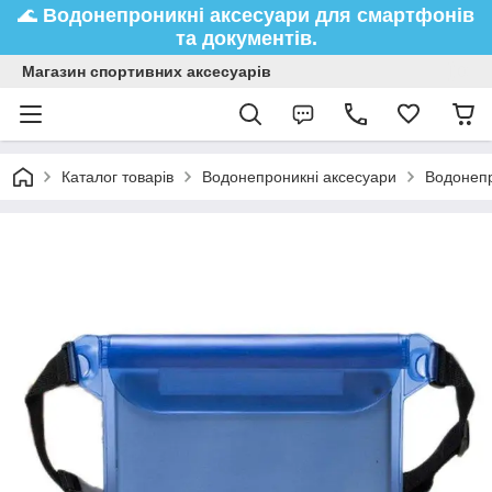
🌊
Водонепроникні аксесуари
для смартфонів
та документів.
Магазин спортивних аксесуарів
Каталог товарів
Водонепроникні аксесуари
Водонепр