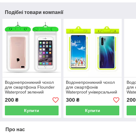
Подібні товари компанії
Водонепроникний чохол
Водонепроникний чохол
Водо
для смартфона Flounder
для смартфонів
для 
Waterproof зелений
Waterproof універсальний
Wate
200
300
200
₴
₴
Купити
Купити
Про нас