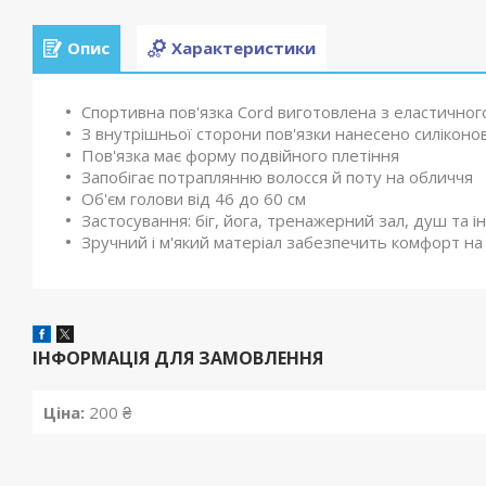
Опис
Характеристики
Cпортивна пов'язка Cord виготовлена з еластичног
З внутрішньої сторони пов'язки нанесено силіконо
Пов'язка має форму подвійного плетіння
Запобігає потраплянню волосся й поту на обличчя
Об'єм голови від 46 до 60 см
Застосування: біг, йога, тренажерний зал, душ та ін
Зручний і м'який матеріал забезпечить комфорт н
ІНФОРМАЦІЯ ДЛЯ ЗАМОВЛЕННЯ
Ціна:
200 ₴