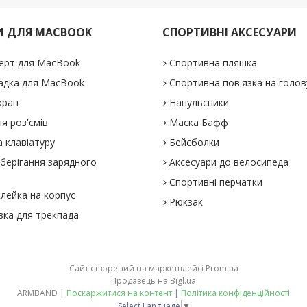
И ДЛЯ MACBOOK
СПОРТИВНІ АКСЕСУАРИ
ерт для MacBook
Спортивна пляшка
адка для MacBook
Спортивна пов'язка на голов
кран
Напульсники
я роз'ємів
Маска Бафф
 клавіатуру
Бейсболки
зберігання зарядного
Аксесуари до велосипеда
Спортивні перчатки
клейка на корпус
Рюкзак
вка для трекпада
Сайт створений на маркетплейсі
Prom.ua
Продавець на Bigl.ua
ARMBAND |
Поскаржитися на контент
|
Політика конфіденційності
Select Language
▼