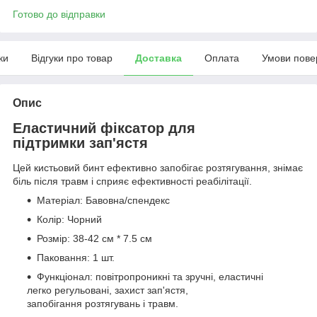
Готово до відправки
ки
Відгуки про товар
Доставка
Оплата
Умови пове
Опис
Еластичний фіксатор для
підтримки зап'ястя
Цей кистьовий бинт ефективно запобігає розтягування, знімає
біль після травм і сприяє ефективності реабілітації.
Матеріал: Бавовна/спендекс
Колір: Чорний
Розмір: 38-42 см * 7.5 см
Паковання: 1 шт.
Функціонал: повітропроникні та зручні, еластичні
легко регульовані, захист зап'ястя,
запобігання розтягувань і травм.