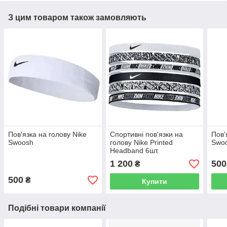
З цим товаром також замовляють
Пов'язка на голову Nike
Спортивні пов'язки на
Пов'
Swoosh
голову Nike Printed
Swo
Headband 6шт.
1 200
500
₴
500
₴
Купити
Подібні товари компанії