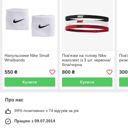
Напульсники Nike Small
Пов'язки на голову Nike
Пов'
Wristbands
комплект із 3 шт. червона/
рези
біла/чорна
550
800
300
₴
₴
Купити
Купити
Про нас
99% позитивних з 74 відгуків за рік
Працює з 09.07.2014