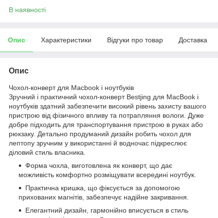
В наявності
Опис
Характеристики
Відгуки про товар
Доставка
Опис
Чохол-конверт для Macbook і ноутбуків
Зручний і практичний чохол-конверт Bestjing для MacBook і
ноутбуків здатний забезпечити високий рівень захисту вашого
пристрою від фізичного впливу та потрапляння вологи. Дуже
добре підходить для транспортування пристрою в руках або
рюкзаку. Детально продуманий дизайн робить чохол для
лептопу зручним у використанні й водночас підкреслює
діловий стиль власника.
Форма чохла, виготовлена як конверт, що дає
можливість комфортно розміщувати всередині ноутбук.
Практична кришка, що фіксується за допомогою
прихованих магнітів, забезпечує надійне закривання.
Елегантний дизайн, гармонійно вписується в стиль