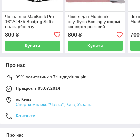
Чохол для MacBook Pro
Чохол для Macbook
Чохо
16" A2485 Bestjing Soft з
ноутбуків Bestjng у формі
MacB
полікарбонату
конверта рожевий
800
800
700
₴
₴
Купити
Купити
Про нас
99% позитивних з 74 відгуків за рік
Працює з 09.07.2014
м. Київ
Спорткомплекс "Чайка", Київ, Україна
Контакти
Про нас