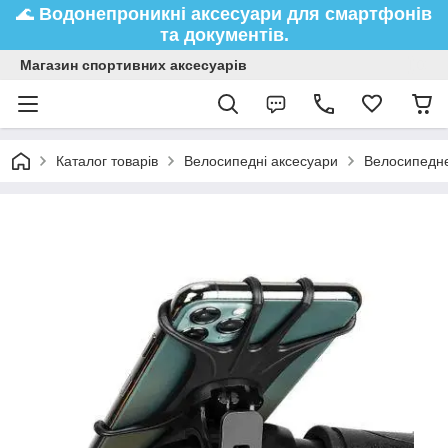
🌊
Водонепроникні аксесуари
для смартфонів
та документів.
Магазин спортивних аксесуарів
Каталог товарів
Велосипедні аксесуари
Велосипедне