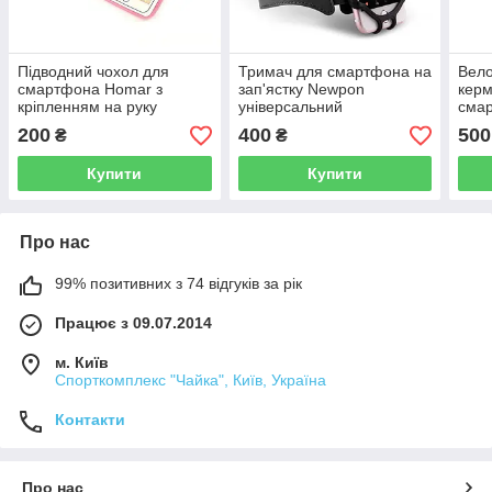
Підводний чохол для
Тримач для смартфона на
Вело
смартфона Homar з
зап'ястку Newpon
керм
кріпленням на руку
універсальний
сма
рожевий
200
400
500
₴
₴
Купити
Купити
Про нас
99% позитивних з 74 відгуків за рік
Працює з 09.07.2014
м. Київ
Спорткомплекс "Чайка", Київ, Україна
Контакти
Про нас