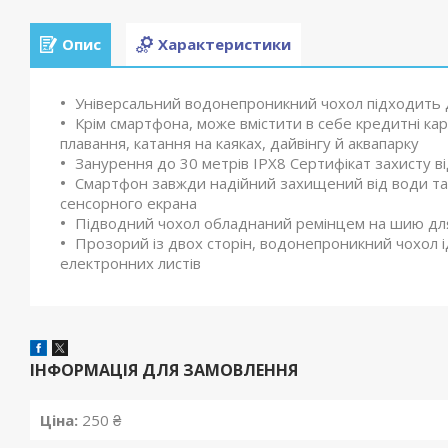
Опис
Характеристики
Універсальний водонепроникний чохол підходить д
Крім смартфона, може вмістити в себе кредитні карт
плавання, катання на каяках, дайвінгу й аквапарку
Занурення до 30 метрів IPX8 Сертифікат захисту в
Смартфон завжди надійний захищений від води та 
сенсорного екрана
Підводний чохол обладнаний ремінцем на шию дл
Прозорий із двох сторін, водонепроникний чохол і
електронних листів
ІНФОРМАЦІЯ ДЛЯ ЗАМОВЛЕННЯ
Ціна:
250 ₴