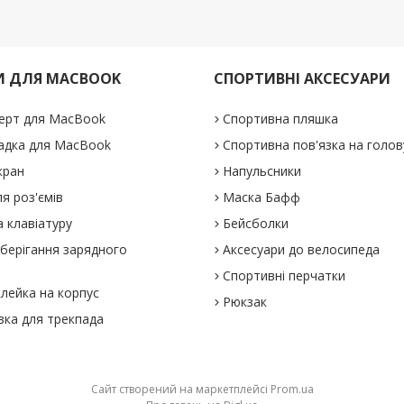
И ДЛЯ MACBOOK
СПОРТИВНІ АКСЕСУАРИ
ерт для MacBook
Спортивна пляшка
адка для MacBook
Спортивна пов'язка на голов
кран
Напульсники
я роз'ємів
Маска Бафф
 клавіатуру
Бейсболки
зберігання зарядного
Аксесуари до велосипеда
Спортивні перчатки
клейка на корпус
Рюкзак
вка для трекпада
Сайт створений на маркетплейсі
Prom.ua