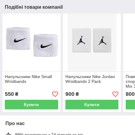
Подібні товари компанії
Напульсники Nike Small
Напульсники Nike Jordan
Повя
Wristbands
Wristbands 2 Pack
спор
Mix 
550
900
800
₴
₴
Купити
Купити
Про нас
99% позитивних з 74 відгуків за рік