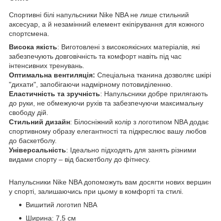
Спортивні білі напульсники Nike NBA не лише стильний
аксесуар, а й незамінний елемент екіпірування для кожного
спортсмена.
Висока якість
: Виготовлені з високоякісних матеріалів, які
забезпечують довговічність та комфорт навіть під час
інтенсивних тренувань.
Оптимальна вентиляція:
Спеціальна тканина дозволяє шкірі
"дихати", запобігаючи надмірному потовиділенню.
Еластичність та зручність
: Напульсники добре прилягають
до руки, не обмежуючи рухів та забезпечуючи максимальну
свободу дій.
Стильний дизайн
: Білосніжний колір з логотипом NBA додає
спортивному образу елегантності та підкреслює вашу любов
до баскетболу.
Універсальність
: Ідеально підходять для занять різними
видами спорту – від баскетболу до фітнесу.
Напульсники Nike NBA допоможуть вам досягти нових вершин
у спорті, залишаючись при цьому в комфорті та стилі.
Вишитий логотип NBA
Ширина: 7,5 см