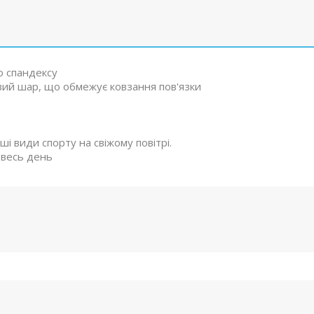
о спандексу
вий шар, що обмежує ковзання пов'язки
ші види спорту на свіжому повітрі.
на весь день