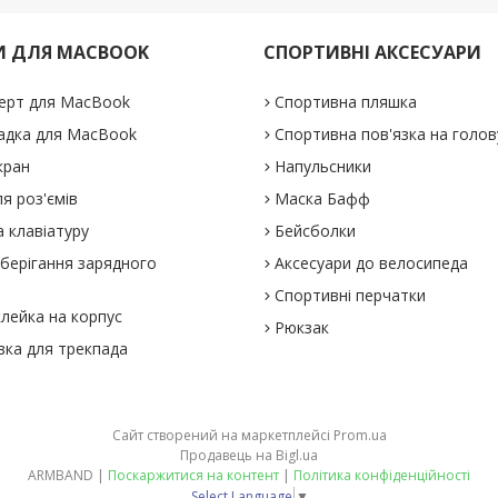
И ДЛЯ MACBOOK
СПОРТИВНІ АКСЕСУАРИ
ерт для MacBook
Спортивна пляшка
адка для MacBook
Спортивна пов'язка на голов
кран
Напульсники
я роз'ємів
Маска Бафф
 клавіатуру
Бейсболки
зберігання зарядного
Аксесуари до велосипеда
Спортивні перчатки
клейка на корпус
Рюкзак
вка для трекпада
Сайт створений на маркетплейсі
Prom.ua
Продавець на Bigl.ua
ARMBAND |
Поскаржитися на контент
|
Політика конфіденційності
Select Language
▼