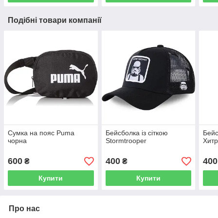
Подібні товари компанії
Сумка на пояс Puma
Бейсболка із сіткою
Бейс
чорна
Stormtrooper
Хитр
600
400
400
₴
₴
Купити
Купити
Про нас