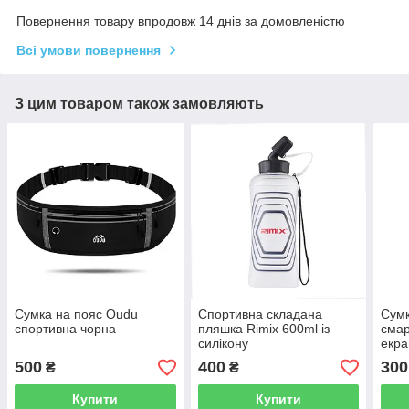
Повернення товару впродовж 14 днів за домовленістю
Всі умови повернення
З цим товаром також замовляють
Сумка на пояс Oudu
Спортивна складана
Сумк
спортивна чорна
пляшка Rimix 600ml із
смар
силікону
екра
500
400
300
₴
₴
Купити
Купити