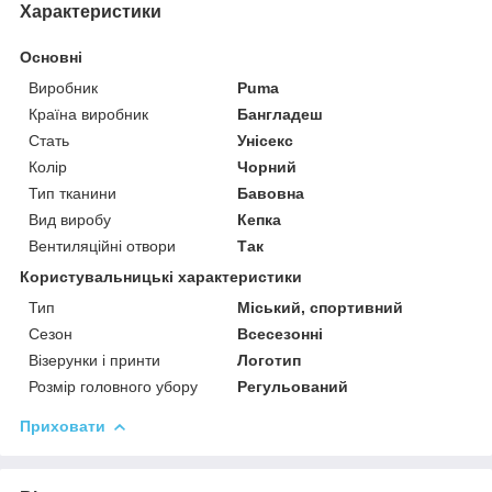
Характеристики
Основні
Виробник
Puma
Країна виробник
Бангладеш
Стать
Унісекс
Колір
Чорний
Тип тканини
Бавовна
Вид виробу
Кепка
Вентиляційні отвори
Так
Користувальницькі характеристики
Тип
Міський, спортивний
Сезон
Всесезонні
Візерунки і принти
Логотип
Розмір головного убору
Регульований
Приховати