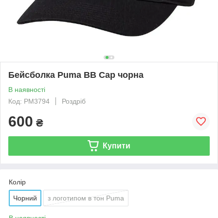
Бейсболка Puma BB Cap чорна
В наявності
Код: PM3794
Роздріб
600
₴
Купити
Колір
Чорний
з логотипом в тон Puma
В наявності