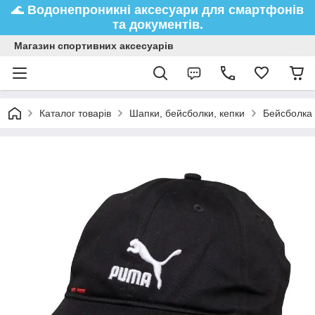
🌊
Водонепроникні аксесуари
для смартфонів
та документів.
Магазин спортивних аксесуарів
Каталог товарів
Шапки, бейсболки, кепки
Бейсболка