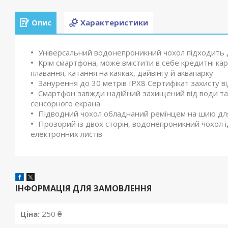
Опис
Характеристики
Універсальний водонепроникний чохол підходить д
Крім смартфона, може вмістити в себе кредитні карт
плавання, катання на каяках, дайвінгу й аквапарку
Занурення до 30 метрів IPX8 Сертифікат захисту в
Смартфон завжди надійний захищений від води та 
сенсорного екрана
Підводний чохол обладнаний ремінцем на шию дл
Прозорий із двох сторін, водонепроникний чохол і
електронних листів
ІНФОРМАЦІЯ ДЛЯ ЗАМОВЛЕННЯ
Ціна:
250 ₴