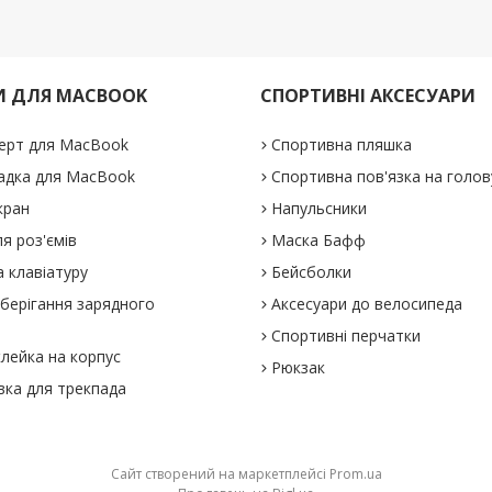
И ДЛЯ MACBOOK
СПОРТИВНІ АКСЕСУАРИ
ерт для MacBook
Спортивна пляшка
адка для MacBook
Спортивна пов'язка на голов
кран
Напульсники
я роз'ємів
Маска Бафф
 клавіатуру
Бейсболки
зберігання зарядного
Аксесуари до велосипеда
Спортивні перчатки
клейка на корпус
Рюкзак
вка для трекпада
Сайт створений на маркетплейсі
Prom.ua