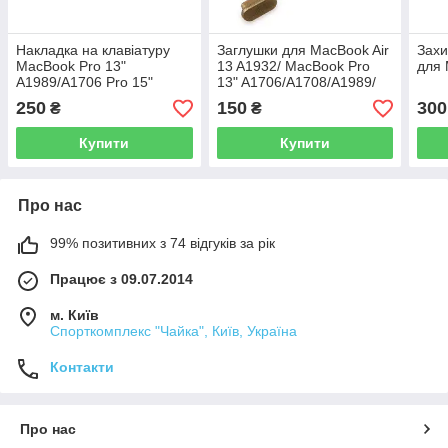
Накладка на клавіатуру
Заглушки для MacBook Air
Захи
MacBook Pro 13"
13 A1932/ MacBook Pro
для 
A1989/A1706 Pro 15"
13" A1706/A1708/A1989/
A1990/A1707 EU золота з
MacBook Pro 15"
250
150
300
₴
₴
англійськими літерами
A1707/A1990 золоті
Купити
Купити
Про нас
99% позитивних з 74 відгуків за рік
Працює з 09.07.2014
м. Київ
Спорткомплекс "Чайка", Київ, Україна
Контакти
Про нас