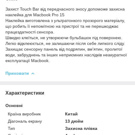
Захист Touch Bar від передчасного зносу допоможе захисна
наклейка для Macbook Pro 15
Наклейка виготовлена з ультратонкого прозорого матеріалу,
що робить її непомітною на пристрої та не перешкоджає
працездатності сенсора.
Швидко клеїться, не утворюючи бульбашок під поверхнею.
Легко відклеюється, не залишаючи після себе липкого сліду.
Захищає сенсорну панель від подряпин, вм'ятин, пролитої
води, забруднень та інших неприємних наслідків неакуратної
експлуатації Macbook.
Приховати
Характеристики
Основні
Країна виробник
Китай
Діагональ екрану
13 дюйм
Тип
Захисна плівка