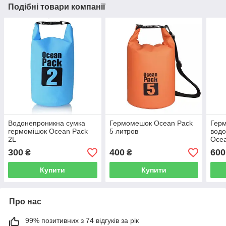
Подібні товари компанії
Водонепроникна сумка
Гермомешок Ocean Pack
Гер
гермомішок Ocean Pack
5 литров
водо
2L
Ocea
жовт
300
400
600
₴
₴
Купити
Купити
Про нас
99% позитивних з 74 відгуків за рік