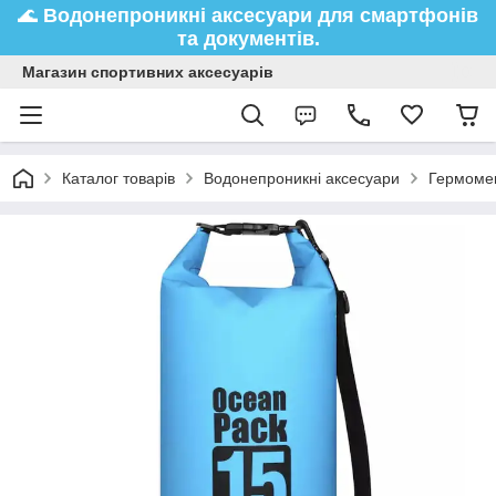
🌊
Водонепроникні аксесуари
для смартфонів
та документів.
Магазин спортивних аксесуарів
Каталог товарів
Водонепроникні аксесуари
Гермоме