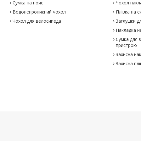
Сумка на пояс
Чохол накл
Водонепроникний чохол
Плівка на е
Чохол для велосипеда
Заглушки дл
Накладка на
Сумка для 
пристрою
Захисна на
Захисна плі