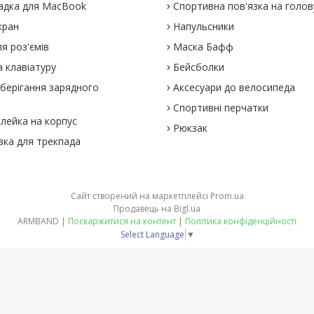
адка для MacBook
Спортивна пов'язка на голов
кран
Напульсники
я роз'ємів
Маска Бафф
 клавіатуру
Бейсболки
зберігання зарядного
Аксесуари до велосипеда
Спортивні перчатки
клейка на корпус
Рюкзак
вка для трекпада
Сайт створений на маркетплейсі
Prom.ua
Продавець на Bigl.ua
ARMBAND |
Поскаржитися на контент
|
Політика конфіденційності
Select Language
▼