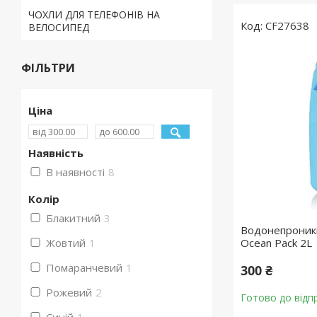
ЧОХЛИ ДЛЯ ТЕЛЕФОНІВ НА
CF27638
ВЕЛОСИПЕД
ФІЛЬТРИ
Ціна
Наявність
В наявності
8
Колір
Блакитний
3
Водонепроник
Жовтий
1
Ocean Pack 2L
Помаранчевий
1
300 ₴
Рожевий
2
Готово до відп
Синій
1